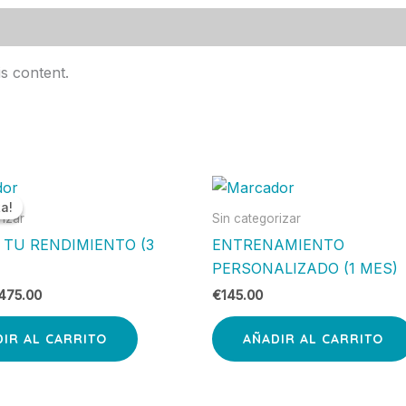
s content.
El
recio
precio
ta!
ta!
iginal
actual
rizar
Sin categorizar
a:
es:
TU RENDIMIENTO (3
ENTRENAMIENTO
510.00.
€475.00.
PERSONALIZADO (1 MES)
475.00
€
145.00
IR AL CARRITO
AÑADIR AL CARRITO