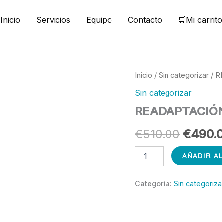
Inicio
Servicios
Equipo
Contacto
🛒Mi carrito
READAPTACIÓN
Inicio
/
Sin categorizar
/ R
El
DE
Sin categorizar
LESIONES
precio
(3
READAPTACIÓN
MESES)
origina
cantidad
€
510.00
€
490.
era:
€510.0
AÑADIR A
Categoría:
Sin categoriza