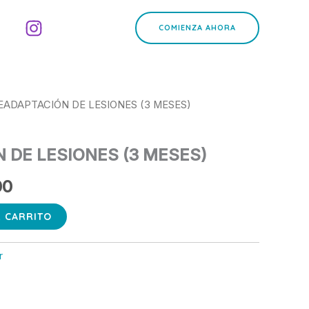
COMIENZA AHORA
EADAPTACIÓN DE LESIONES (3 MESES)
El
precio
 DE LESIONES (3 MESES)
l
actual
00
es:
0.
€490.00.
L CARRITO
r