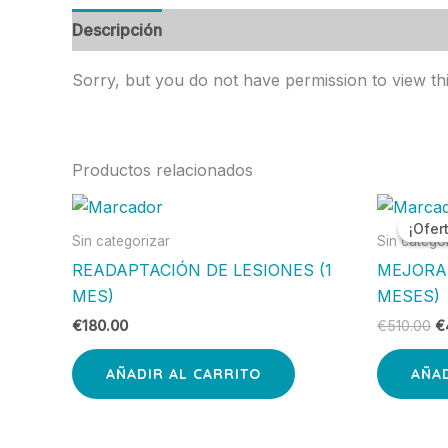
Descripción
Sorry, but you do not have permission to view thi
Productos relacionados
El
p
¡Ofer
¡Ofer
or
Sin categorizar
Sin catego
er
READAPTACIÓN DE LESIONES (1
MEJORA 
€
MES)
MESES)
€
180.00
€
510.00
€
AÑADIR AL CARRITO
AÑAD