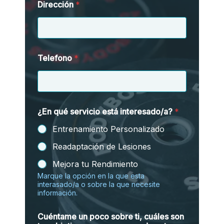
Dirección
*
Telefono
*
d
¿En qué servicio está interesado/a?
*
e
t
Entrenamiento Personalizado
i
,
Readaptación de Lesiones
*
Mejora tu Rendimiento
Marque la opción en la que esta
interasado/a o sobre la que necesite
información.
Cuéntame un poco sobre ti, cuáles son